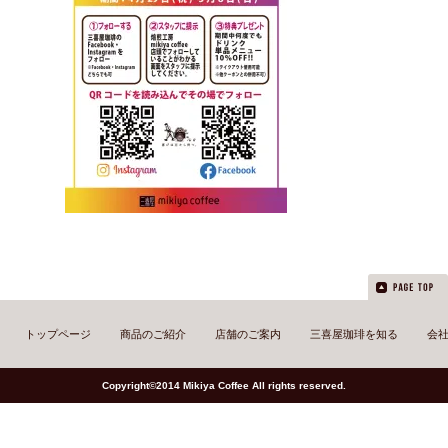
トップページ
商品のご紹介
店舗のご案内
三喜屋珈琲を知る
会
Copyright©2014 Mikiya Coffee All rights reserved.