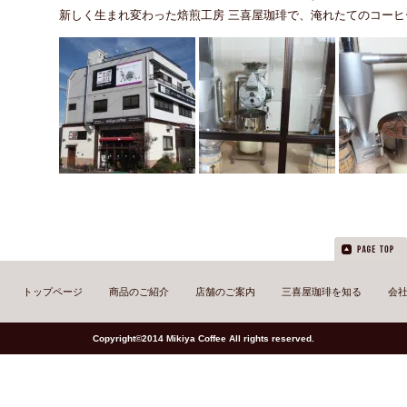
新しく生まれ変わった焙煎工房 三喜屋珈琲で、淹れたてのコー
トップページ
商品のご紹介
店舗のご案内
三喜屋珈琲を知る
会
Copyright©2014 Mikiya Coffee All rights reserved.