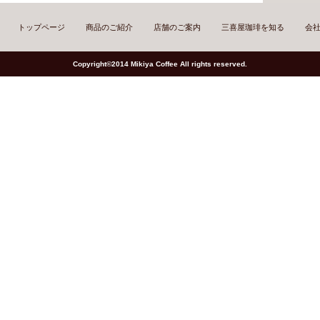
トップページ
商品のご紹介
店舗のご案内
三喜屋珈琲を知る
会
Copyright©2014 Mikiya Coffee All rights reserved.