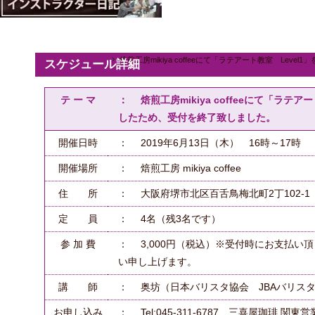
焙煎工房mikiya coffeeにて「ラテアート教室 Le
スケジュール詳細
テ ー マ
： 焙煎工房mikiya coffeeにて「ラテ
したため、受付を終了致しました。
開催日時
： 2019年6月13日（木） 16時～17時
開催場所
： 焙煎工房 mikiya coffee
住 所
： 大阪府堺市北区百舌鳥梅北町2丁102-1
定 員
： 4名（残3名です）
参 加 費
： 3,000円（税込）※受付時にお支払い
い申し上げます。
講 師
： 奥坊（日本バリスタ協会 JBAバリスタ
お申し込み
： Tel:045-311-6787 三喜屋珈琲 関東