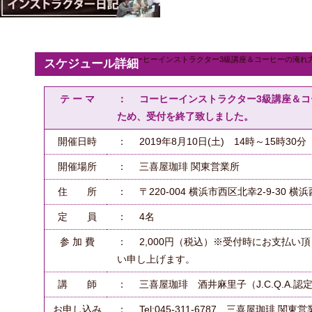
コーヒーインストラクター3級講座＆コーヒーの淹れ
スケジュール詳細
テ ー マ
： コーヒーインストラクター3級講座＆コ
ため、受付を終了致しました。
開催日時
： 2019年8月10日(土) 14時～15時30分
開催場所
： 三喜屋珈琲 関東営業所
住 所
： 〒220-004 横浜市西区北幸2-9-30 
定 員
： 4名
参 加 費
： 2,000円（税込）※受付時にお支払い
い申し上げます。
講 師
： 三喜屋珈琲 酒井麻里子（J.C.Q.A.
お申し込み
： Tel:045-311-6787 三喜屋珈琲 関東