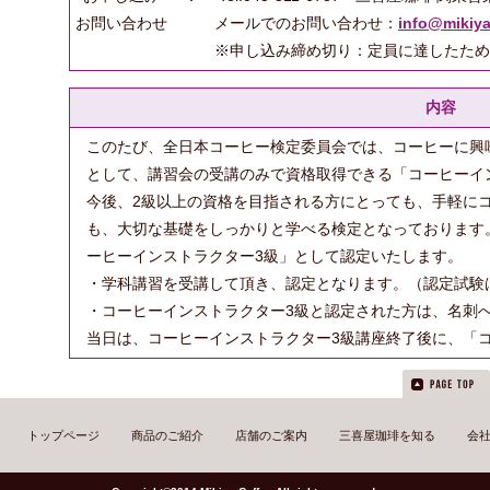
お問い合わせ
メールでのお問い合わせ：
info@mikiya
※申し込み締め切り：定員に達したため
内容
このたび、全日本コーヒー検定委員会では、コーヒーに興
として、講習会の受講のみで資格取得できる「コーヒーイ
今後、2級以上の資格を目指される方にとっても、手軽に
も、大切な基礎をしっかりと学べる検定となっております
ーヒーインストラクター3級」として認定いたします。
・学科講習を受講して頂き、認定となります。（認定試験
・コーヒーインストラクター3級と認定された方は、名刺
当日は、コーヒーインストラクター3級講座終了後に、「
トップページ
商品のご紹介
店舗のご案内
三喜屋珈琲を知る
会