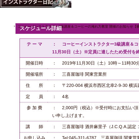
コーヒーインストラクター3級講座＆コーヒーの淹れ方教室 開催のお知らせ【横
スケジュール詳細
テ ー マ
： コーヒーインストラクター3級講座＆コ
11月30日（土）※定員に達したため受付を
開催日時
： 2019年11月30日（土）10時～11時30
開催場所
： 三喜屋珈琲 関東営業所
住 所
： 〒220-004 横浜市西区北幸2-9-30 
定 員
： 4名
参 加 費
： 2,000円（税込）※受付時にお支払い
い申し上げます。
講 師
： 三喜屋珈琲 酒井麻里子（J.C.Q.A.
お申し込み
： Tel:045-311-6787 三喜屋珈琲 関東