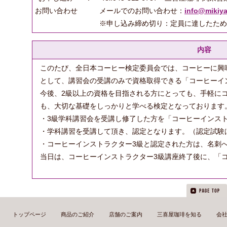
お問い合わせ
メールでのお問い合わせ：
info@mikiya
※申し込み締め切り：定員に達したため
内容
このたび、全日本コーヒー検定委員会では、コーヒーに興
として、講習会の受講のみで資格取得できる「コーヒーイ
今後、2級以上の資格を目指される方にとっても、手軽に
も、大切な基礎をしっかりと学べる検定となっております
・3級学科講習会を受講し修了した方を「コーヒーインス
・学科講習を受講して頂き、認定となります。（認定試験
・コーヒーインストラクター3級と認定された方は、名刺
当日は、コーヒーインストラクター3級講座終了後に、「
トップページ
商品のご紹介
店舗のご案内
三喜屋珈琲を知る
会