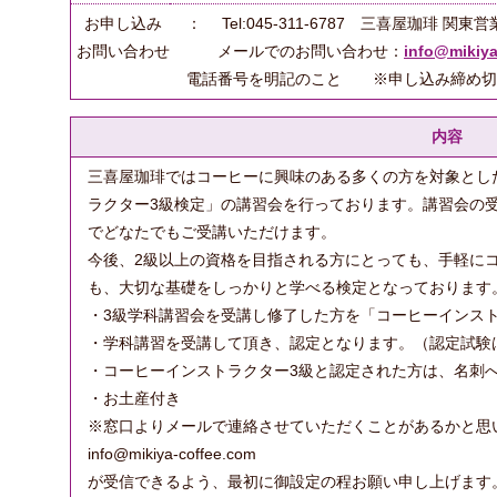
お申し込み
： Tel:045-311-6787 三喜屋珈琲 関東
お問い合わせ
メールでのお問い合わせ：
info@mikiya
電話番号を明記のこと ※申し込み締め切り
内容
三喜屋珈琲ではコーヒーに興味のある多くの方を対象とし
ラクター3級検定」の講習会を行っております。講習会の受
でどなたでもご受講いただけます。
今後、2級以上の資格を目指される方にとっても、手軽に
も、大切な基礎をしっかりと学べる検定となっております
・3級学科講習会を受講し修了した方を「コーヒーインス
・学科講習を受講して頂き、認定となります。（認定試験
・コーヒーインストラクター3級と認定された方は、名刺
・お土産付き
※窓口よりメールで連絡させていただくことがあるかと思
info@mikiya-coffee.com
が受信できるよう、最初に御設定の程お願い申し上げます