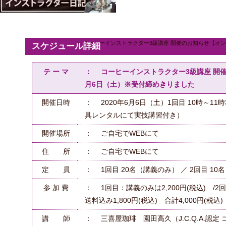
コーヒーインストラクター3級講座 開催のお知らせ【オンラ
スケジュール詳細
テ ー マ
： コーヒーインストラクター3級講座 開催
月6日（土）※受付締めきりました
開催日時
： 2020年6月6日（土）1回目 10時～11時
具レンタルにて実技講習付き）
開催場所
： ご自宅でWEBにて
住 所
： ご自宅でWEBにて
定 員
： 1回目 20名（講義のみ） ／ 2回目 
参 加 費
： 1回目：講義のみは2,200円(税込) /2
送料込み1,800円(税込) 合計4,000円(税込)
講 師
： 三喜屋珈琲 園田高久（J.C.Q.A.認