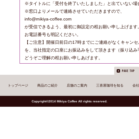
※タイトルに「受付を終了いたしました」と出ていない場
※窓口よりメールで連絡させていただきますので、
info@mikiya-coffee.com
が受信できるよう、最初に御設定の程お願い申し上げます
お電話番号も明記ください。
【ご注意】開催日前日の17時までにご連絡がなくキャンセル
を、当社指定の口座にお振込みをして頂きます（振り込み
どうぞご理解の程お願い申しあげます。
トップページ
商品のご紹介
店舗のご案内
三喜屋珈琲を知る
会
Copyright©2014 Mikiya Coffee All rights reserved.