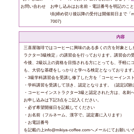
お問い合わせ
お申し込みはお名前・電話番号を明記のこと 
頃(締め切り後以降の受付は開催前日まで「mikiya 
7007)
内容
三喜屋珈琲ではコーヒーに興味のある多くの方を対象とし
ラクター3級検定」の講習会を行っております。講習会の
今後、2級以上の資格を目指される方にとっても、手軽に
も、大切な基礎をしっかりと学べる検定となっております
・3級学科講習会を受講し修了した方を「コーヒーインス
・学科講習を受講して頂き、認定となります。（認定試験
・コーヒーインストラクター3級と認定された方は、名刺
お申し込みは下記3点をご記入ください。
・必ず希望開催日を記載してください
・お名前（フルネーム、漢字で。認定書に入ります）
・お電話番号
を記載の上info@mikiya-coffee.comへメールにてお願