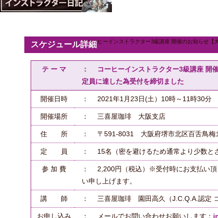
コーヒーインストラクター3級講座 開催のお知らせ【大
スケジュール詳細
テ ー マ
： コーヒーインストラクター3級講座 開催の
定員に達した為受付を締切ました
開催日時
： 2021年1月23日(土）10時～11時30分
開催場所
： 三喜屋珈琲 大阪支店
住 所
： 〒591-8031 大阪府堺市北区百舌鳥梅
定 員
： 15名（密を避けるため通常より少数と
参 加 費
： 2,200円（税込）※受付時にお支払い
い申し上げます。
講 師
： 三喜屋珈琲 園田高久（J.C.Q.A.認
お申し込み
： メールでお問い合わせお願いします：
i