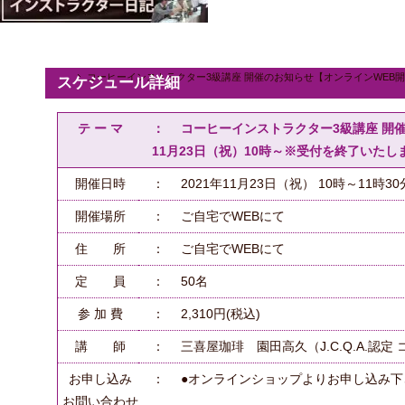
コーヒーインストラクター3級講座 開催のお知らせ【オンラインWEB開催
スケジュール詳細
テ ー マ
： コーヒーインストラクター3級講座 開催
11月23日（祝）10時～※受付を終了いたし
開催日時
： 2021年11月23日（祝） 10時～11時30
開催場所
： ご自宅でWEBにて
住 所
： ご自宅でWEBにて
定 員
： 50名
参 加 費
： 2,310円(税込)
講 師
： 三喜屋珈琲 園田高久（J.C.Q.A.認
お申し込み
： ●オンラインショップよりお申し込み下
お問い合わせ