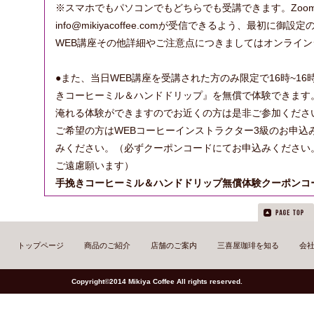
※スマホでもパソコンでもどちらでも受講できます。Zoo
info@mikiyacoffee.comが受信できるよう、最初に
WEB講座その他詳細やご注意点につきましてはオンライ
●また、当日WEB講座を受講された方のみ限定で16時~16時30
きコーヒーミル＆ハンドドリップ』を無償で体験できます
淹れる体験ができますのでお近くの方は是非ご参加くださ
ご希望の方はWEBコーヒーインストラクター3級のお申込
みください。（必ずクーポンコードにてお申込みください
ご遠慮願います）
手挽きコーヒーミル＆ハンドドリップ無償体験クーポンコード
トップページ
商品のご紹介
店舗のご案内
三喜屋珈琲を知る
会
Copyright©2014 Mikiya Coffee All rights reserved.