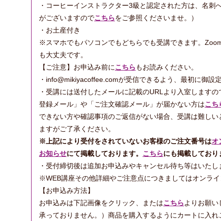
・コーヒーインストラクター3級と認定された方は、名刺
がございますので
こちら
をご参照くださいませ。）
・お土産付き
※スマホでもパソコンでもどちらでも受講できます。Zoo
も大丈夫です。
【ご注意】お申込み前に
こちら
もお読みください。
・info@mikiyacoffee.comが受信できるよう、最初
・受講には送付したメールに記載のURLより入室します
登録メール」や「ご注文確認メール」が届かない方は
こち
できない方や確認事項のご返信がない場合、受講は難しい
ますがご了承ください。
※上記により受付をされていないお客様のご注文番号は
オ
お知らせ
にて掲載しております。
こちら
にも掲載しており
・受付締切後は追加お申込みやキャンセル待ち等はいたし
※WEB講座その他詳細やご注意点につきましてはオンラ
【お申込み方法】
お申込みは下記画像をクリック、または
こちら
よりお願い
承っておりません。）商品を購入するようにカートに入れ