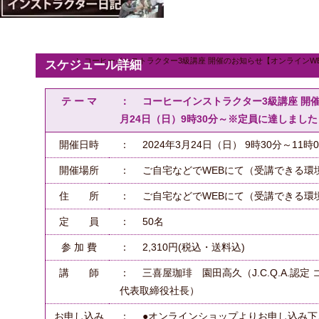
コーヒーインストラクター3級講座 開催のお知らせ【オンラインWEB
スケジュール詳細
テ ー マ
： コーヒーインストラクター3級講座 開催
月24日（日）9時30分～※定員に達しました
開催日時
： 2024年3月24日（日） 9時30分～11時
開催場所
： ご自宅などでWEBにて（受講できる環
住 所
： ご自宅などでWEBにて（受講できる環
定 員
： 50名
参 加 費
： 2,310円(税込・送料込)
講 師
： 三喜屋珈琲 園田高久（J.C.Q.A.認
代表取締役社長）
お申し込み
： ●オンラインショップよりお申し込み