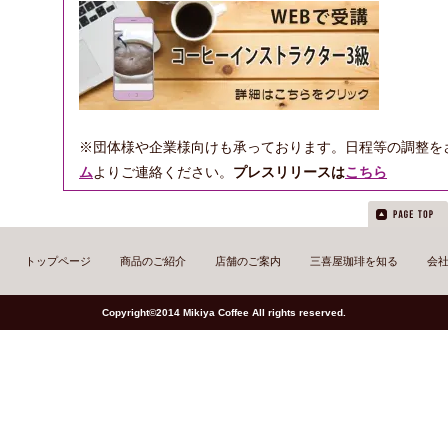
※団体様や企業様向けも承っております。日程等の調整を
ム
よりご連絡ください。
プレスリリースは
こちら
トップページ
商品のご紹介
店舗のご案内
三喜屋珈琲を知る
会
Copyright©2014 Mikiya Coffee All rights reserved.