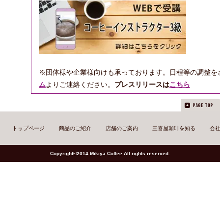
※団体様や企業様向けも承っております。日程等の調整を
ム
よりご連絡ください。
プレスリリースは
こちら
トップページ
商品のご紹介
店舗のご案内
三喜屋珈琲を知る
会
Copyright©2014 Mikiya Coffee All rights reserved.