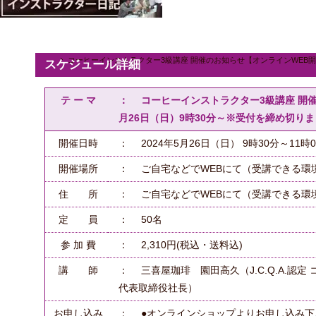
コーヒーインストラクター3級講座 開催のお知らせ【オンラインWEB開催
スケジュール詳細
テ ー マ
： コーヒーインストラクター3級講座 開催
月26日（日）9時30分～※受付を締め切り
開催日時
： 2024年5月26日（日） 9時30分～11時
開催場所
： ご自宅などでWEBにて（受講できる環
住 所
： ご自宅などでWEBにて（受講できる環
定 員
： 50名
参 加 費
： 2,310円(税込・送料込)
講 師
： 三喜屋珈琲 園田高久（J.C.Q.A.認
代表取締役社長）
お申し込み
： ●オンラインショップよりお申し込み