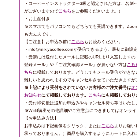
・コーヒーインストラクター3級と認定された方は、名刺
がございますので
こちら
をご参照くださいませ。）
・お土産付き
※スマホでもパソコンでもどちらでも受講できます。Zoo
も大丈夫です。
【ご注意】お申込み前に
こちら
もお読みください。
・info@mikiyacoffee.comが受信できるよう、最初
・受講には送付したメールに記載のURLより入室します
登録メール」や「ご注文確認メール」が届かない方は
こち
ちら
に掲載しております。どうしてもメール受信ができな
難しいと思われますのでキャンセルさせていただきますが
※上記により受付をされていないお客様のご注文番号は
オ
お知らせ
にて掲載しております。
こちら
にも掲載しており
・受付締切後は追加お申込みやキャンセル待ち等はいたし
※WEB講座その他詳細やご注意点につきましてはオンラ
【お申込み方法】
お申込みは下記画像をクリック、または
こちら
よりお願い
承っておりません。）商品を購入するようにカートに入れ