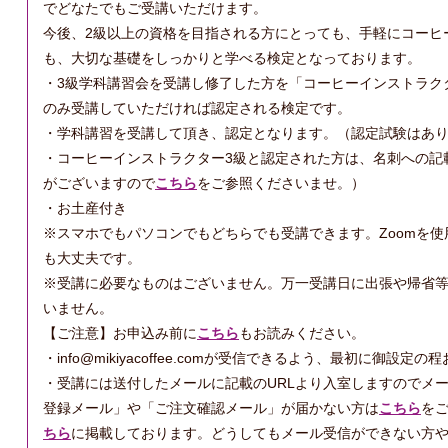
でどなたでもご受講いただけます。
今後、2級以上の資格を目指される方にとっても、手軽にコーヒ
も、大切な基礎をしっかりと学べる検定となっております。
・3級学科講習会を受講し修了した方を「コーヒーインストラク
のみ受講していただければ認定される検定です。
・学科講習を受講して頂き、認定となります。（認定試験はあ
・コーヒーインストラクター3級と認定された方は、名刺への記
がございますので
こちら
をご参照くださいませ。）
・お土産付き
※スマホでもパソコンでもどちらでも受講できます。Zoomを
も大丈夫です。
※受講に必要なものはございません。万一受講日に出張や帰省
いません。
【ご注意】お申込み前に
こちら
もお読みください。
・info@mikiyacoffee.comが受信できるよう、最初に御設
・受講には送付したメールに記載のURLより入室しますのでメ
登録メール」や「ご注文確認メール」が届かない方は
こちら
を
ちら
に掲載しております。どうしてもメール受信ができない方