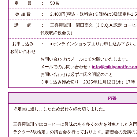
定 員
： 50名
参 加 費
： 2,400円(税込・送料込)※価格は3級認定料1,
講 師
： 三喜屋珈琲 園田高久（J.C.Q.A.認定 コ
代表取締役会長）
お申し込み
： ●オンラインショップよりお申し込み下さい
お問い合わせ
お問い合わせはメールにてお願いいたします。
メールでのお問い合わせ：
info@mikiyacoffee.c
お問い合わせは必ずご氏名明記のこと
※申し込み締め切り：2025年11月12日(水）17時
内容
※定員に達しましたため受付を締め切りました。
三喜屋珈琲ではコーヒーに興味のある多くの方を対象とした入
ラクター3級検定」の講習会を行っております。講習会の受講の