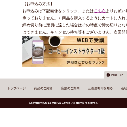
【お申込み方法】
お申込みは下記画像をクリック、または
こちら
よりお願い
承っておりません。）商品を購入するようにカートに入れ
締め切り前に定員に達した場合はその時点で締め切りとな
はできません。キャンセル待ち等もございません。次回開
トップページ
商品のご紹介
店舗のご案内
三喜屋珈琲を知る
会
Copyright©2014 Mikiya Coffee All rights reserved.