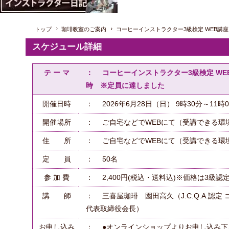
トップ
珈琲教室のご案内
コーヒーインストラクター3級検定 WEB講座 
スケジュール詳細
テ ー マ
： コーヒーインストラクター3級検定 WEB講
時 ※定員に達しました
開催日時
： 2026年6月28日（日） 9時30分～11時
開催場所
： ご自宅などでWEBにて（受講できる環
住 所
： ご自宅などでWEBにて（受講できる環
定 員
： 50名
参 加 費
： 2,400円(税込・送料込)※価格は3級認定
講 師
： 三喜屋珈琲 園田高久（J.C.Q.A.認
代表取締役会長）
お申し込み
： ●オンラインショップよりお申し込み