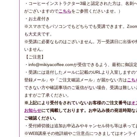
・コーヒーインストラクター3級と認定された方は、名刺
がございますので
こちら
をご参照くださいませ。）
・お土産付き
※スマホでもパソコンでもどちらでも受講できます。Zoo
も大丈夫です。
※受講に必要なものはございません。万一受講日に出張や
いません。
【ご注意】
・info@mikiyacoffee.comが受信できるよう、最初
・受講には送付したメールに記載のURLより入室します
登録メール」や「ご注文確認メール」が届かない方は
こち
できない方や確認事項のご返信がない場合、受講は難しい
ますがご了承ください。
※上記により受付をされていないお客様のご注文番号は
オ
お知らせ
にて掲載しております。お申込み後の発送時期な
ご確認ください。
・受付締切後は追加お申込みやキャンセル待ち等は承って
※WEB講座その他詳細やご注意点につきましてはオンラ