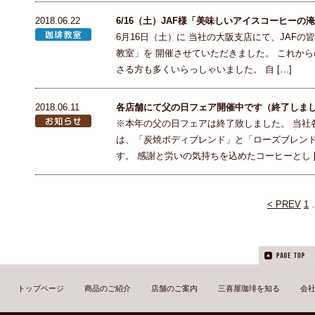
2018.06.22
6/16（土）JAF様「美味しいアイスコーヒー
6月16日（土）に 当社の大阪支店にて、JAF
教室」を 開催させていただきました。 これか
さる方も多くいらっしゃいました。 自 […]
2018.06.11
各店舗にて父の日フェア開催中です（終了しま
※本年の父の日フェアは終了致しました。 当社
は、「炭焼ボディブレンド」と「ローズブレン
す。 感謝と労いの気持ちを込めたコーヒーとし [
< PREV
1
トップページ
商品のご紹介
店舗のご案内
三喜屋珈琲を知る
会