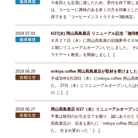
※各回とも定員に達したため、受付を終了致しま
は、コーヒーに興味のある多くの方を対象とし
得できる「コーヒーインストラクター3級検定」 [
2018.07.03
6/27(水) 岡山髙島屋店 リニューアル記念「珈
６月２７日（水）に岡山髙島屋の旧珈夢亭ＣＯＭが、「
１階にリニューアルオープンいたしました。 そ
ラテアート教室』を開催しまし […]
2018.06.29
mikiya coffee 岡山髙島屋店が取材を受けました
平成30年6月28日（木）にmikiya coffee
た。 27日（水）にリニューアルオープンしたばかりの
の ご […]
2018.06.27
岡山髙島屋店 6/27（水）リニューアルオープン
平素は格別のお引き立てを賜り、誠にありがとうご
髙島屋店が、店名も新たに「mikiya coffe
た。 生まれ変わった「 […]