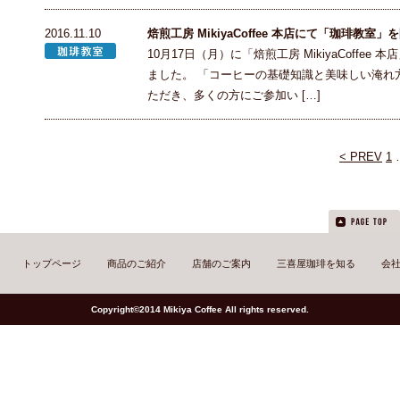
2016.11.10
焙煎工房 MikiyaCoffee 本店にて「珈琲教室
10月17日（月）に「焙煎工房 MikiyaCoff
ました。 「コーヒーの基礎知識と美味しい淹れ
ただき、多くの方にご参加い […]
< PREV
1
トップページ
商品のご紹介
店舗のご案内
三喜屋珈琲を知る
会
Copyright©2014 Mikiya Coffee All rights reserved.