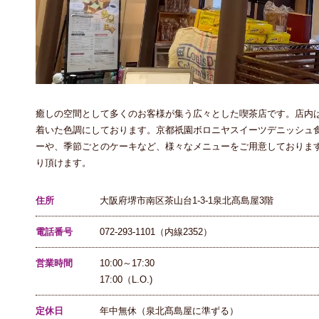
癒しの空間として多くのお客様が集う広々とした喫茶店です。店内
着いた色調にしております。京都祇園ボロニヤスイーツデニッシュ
ーや、季節ごとのケーキなど、様々なメニューをご用意しておりま
り頂けます。
住所
大阪府堺市南区茶山台1-3-1泉北髙島屋3階
電話番号
072-293-1101（内線2352）
営業時間
10:00～17:30
17:00（L.O.)
定休日
年中無休（泉北髙島屋に準ずる）