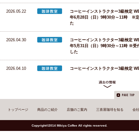
2026.05.22
コーヒーインストラクター3級検定 WE
年6月28日（日）9時30分～11時 
た
2026.04.30
コーヒーインストラクター3級検定 WE
年5月31日（日）9時30分～11時 ※
した
2026.04.10
コーヒーインストラクター3級検定 WE
年5月9日（土）9時30分～11時 ※受
した
2026.03.19
コーヒーインストラクター3級検定 WE
年4月18日（土）9時30分～11時 
した
トップページ
商品のご紹介
店舗のご案内
三喜屋珈琲を知る
会
2026.02.27
コーヒーインストラクター3級講座 開
Copyright©2014 Mikiya Coffee All rights reserved.
【オンラインWEB開催】2026年3月2
分～11時 ※定員に達しました